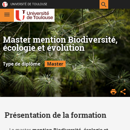
Aller
Navigation
Accès
Connexion
UNIVERSITÉ DE TOULOUSE
au
directs
contenu
Master mention Biodiversité,
écologie et évolution
Type de diplôme
Master
ACCUEIL
FORMATION
INITIALE
MASTER
Présentation de la formation
MASTER
BEE