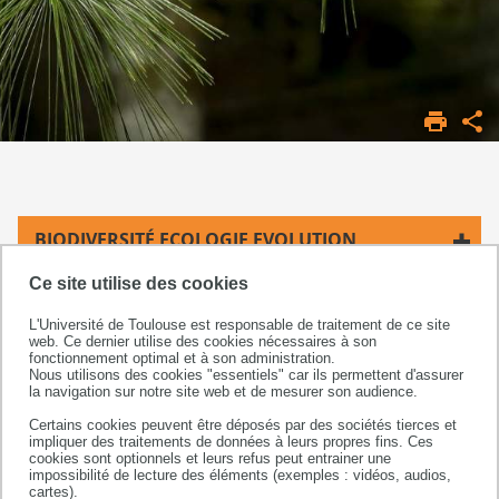
ACCUEIL
FORMATION
INITIALE
MASTER
BIODIVERSITÉ ECOLOGIE EVOLUTION
Ce site utilise des cookies
BIOINFORMATIQUE
L'Université de Toulouse est responsable de traitement de ce site
BIOLOGIE MOLÉCULAIRE ET CELLULAIRE
web. Ce dernier utilise des cookies nécessaires à son
fonctionnement optimal et à son administration.
Nous utilisons des cookies "essentiels" car ils permettent d'assurer
BIOLOGIE VÉGÉTALE
la navigation sur notre site web et de mesurer son audience.
Certains cookies peuvent être déposés par des sociétés tierces et
BIOLOGIE-SANTÉ
impliquer des traitements de données à leurs propres fins. Ces
cookies sont optionnels et leurs refus peut entrainer une
impossibilité de lecture des éléments (exemples : vidéos, audios,
BIOTECHNOLOGIES
cartes).