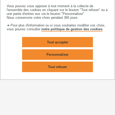
Vous pouvez vous opposer à tout moment à la collecte de
FUNCTIONAL BIOLOGY AND ECOLOGY
l'ensemble des cookies en cliquant sur le bouton "Tout refuser" ou à
une partie d'entres eux via le bouton "Personnaliser".
Nous conservons votre choix pendant 365 jours.
NEUROSCIENCES
➜ Pour plus d'information ou si vous souhaitez modifier vos choix,
vous pouvez consulter
notre politique de gestion des cookies
.
SCIENCES DE LA TERRE ET DES PLANÈTES,
ENVIRONNEMENT
Tout accepter
Personnaliser
Tout refuser