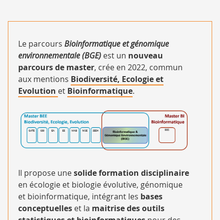
INITIALE
MASTER
MASTER
BEE
Le parcours
Bioinformatique et génomique
BIOINFORMATIQUE
environnementale (BGE)
est un
nouveau
ET GÉNOMIQUE
parcours de master
, crée en 2022, commun
ENVIRONNEMENTALE
aux mentions
Biodiversité, Ecologie et
(BGE)
Evolution
et
Bioinformatique
.
BGE
commun
Il propose une
solide formation disciplinaire
à
en écologie et biologie évolutive, génomique
BEE
et bioinformatique, intégrant les
bases
et
conceptuelles
et la
maitrise des outils
BI
statistiques et bioinformatiques
pour des