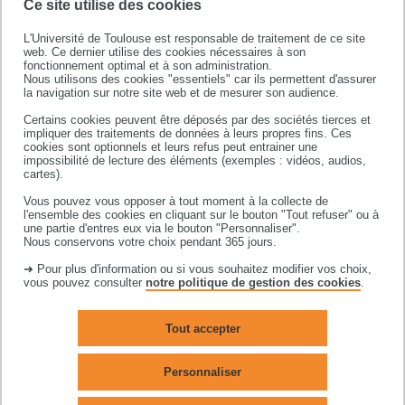
métagénomes.
Ce site utilise des cookies
Les
nouvelles technologies de séquençage haut-
L'Université de Toulouse est responsable de traitement de ce site
débit
de l’ADN et de l’ARN sont désormais
web. Ce dernier utilise des cookies nécessaires à son
fonctionnement optimal et à son administration.
applicables à tout échantillon prélevé dans un
Nous utilisons des cookies "essentiels" car ils permettent d'assurer
environnement
(sol, eau, air...) ou un
la navigation sur notre site web et de mesurer son audience.
compartiment biologique
donné (rhizosphère,
Certains cookies peuvent être déposés par des sociétés tierces et
système digestif, fèces, restes organiques
impliquer des traitements de données à leurs propres fins. Ces
cookies sont optionnels et leurs refus peut entrainer une
contemporains ou anciens, …), sans un nécessaire
impossibilité de lecture des éléments (exemples : vidéos, audios,
cartes).
isolement préalable des organismes cibles
composant l’échantillon. L’approche de génomique
Vous pouvez vous opposer à tout moment à la collecte de
l'ensemble des cookies en cliquant sur le bouton "Tout refuser" ou à
environnementale, générant une production
une partie d'entres eux via le bouton "Personnaliser".
massive de données relatives à la diversité
Nous conservons votre choix pendant 365 jours.
taxonomique et fonctionnelle à différentes échelles
➜ Pour plus d'information ou si vous souhaitez modifier vos choix,
vous pouvez consulter
notre politique de gestion des cookies
.
spatiales et temporelles, modifie en profondeur les
stratégies de recherche sur la biodiversité, l’écologie
et l’évolution des organismes ainsi que sur la
Tout accepter
structure, la dynamique et le fonctionnement des
écosystèmes.
Personnaliser
Ceci s’accompagne de
défis à relever pour la